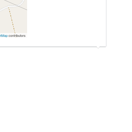
etMap
contributors