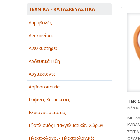
ΑΓΡΟΤΙΚΑ - ΚΤΗΝΟΤΡΟΦΙΚΑ
ΤΕΧΝΙΚΑ - ΚΑΤΑΣΚΕΥΑΣΤΙΚΑ
ΑΘΛΗΤΙΣΜΟΣ
Αμμοβολές
ΑΥΤΟΚΙΝΗΤΑ - ΜΗΧΑΝΕΣ - ΣΚΑΦΗ
Ανακαινίσεις
ΔΙΑΣΚΕΔΑΣΗ - ΨΥΧΑΓΩΓΙΑ - ΤΕΧΝΕΣ
Ανελκυστήρες
ΔΙΑΦΗΜΙΣΗ - ΜΜΕ
Αρδευτικά Είδη
ΕΚΚΛΗΣΙΕΣ - ΦΙΛΑΝΘΡΩΠΙΚΑ
ΣΩΜΑΤΕΙΑ
Αρχιτέκτονες
ΕΚΠΑΙΔΕΥΣΗ - ΣΧΟΛΕΣ
Ασβεστοποιεία
ΕΜΠΟΡΙΟ - ΕΜΠΟΡΙΚΑ ΚΑΤΑΣΤΗΜΑΤΑ
Γύψινες Κατασκευές
ΤΕΚ Ο
Νέα Κ
ΕΡΓΟΣΤΑΣΙΑ - ΒΙΟΜΗΧΑΝΙΕΣ
Ελαιοχρωματιστές
ΜΕΤΑΛ
ΞΕΝΟΔΟΧΕΙΑ - ΤΟΥΡΙΣΜΟΣ
ΚΑΒΑΛ
Εξοπλισμός Επαγγελματικών Χώρων
ΣΠΙΤΙΑ
ΟΜΟΡΦΙΑ
Ηλεκτρολόγοι - Ηλεκτρολογικές
ΩΡΑΡΙ