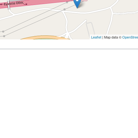
Leaflet
| Map data ©
OpenStre