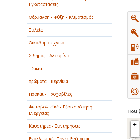
Εγκαταστάσεις
ΠΑΡΟΧΗ ΥΠΗΡΕΣΙΩΝ
Θέρμανση - Ψύξη - Κλιματισμός
ΤΕΧΝΙΚΑ - ΚΑΤΑΣΚΕΥΑΣΤΙΚΑ
Ξυλεία
ΤΕΧΝΟΛΟΓΙΑ
Οικοδομοτεχνικά
ΥΓΕΙΑ - ΙΑΤΡΟΙ
Σίδηρος - Αλουμίνιο
ΦΑΓΗΤΟ
Τζάκια
Χρώματα - Βερνίκια
Προκάτ - Τροχοβίλες
Φωτοβολταϊκά - Εξοικονόμηση
Που 
Ενέργειας
+
Καυστήρες - Συντηρήσεις
−
Εναλλακτικές Πηγές Ενέργειας