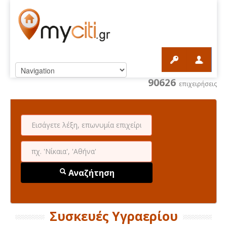
90626
επιχειρήσεις
Αναζήτηση
Συσκευές Υγραερίου