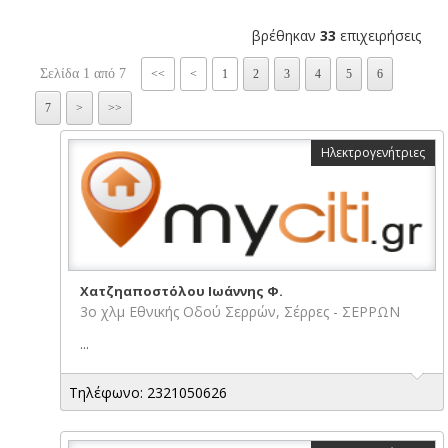
βρέθηκαν
33
επιχειρήσεις
Σελίδα 1 από 7
<<
<
1
2
3
4
5
6
7
>
>>
Ηλεκτρογενήτριες
Χατζηαποστόλου Ιωάννης Φ.
3ο χλμ Εθνικής Οδού Σερρών, Σέρρες - ΣΕΡΡΩΝ
...
Τηλέφωνο: 2321050626