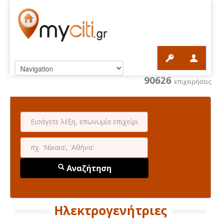
90626
επιχειρήσεις
Αναζήτηση
Ηλεκτρογενήτριες