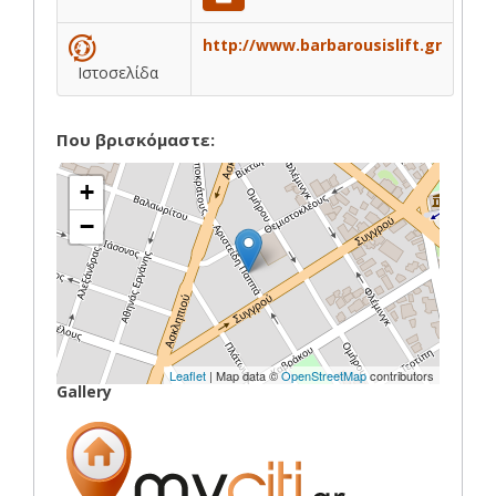
http://www.barbarousislift.gr
Ιστοσελίδα
Που βρισκόμαστε:
+
−
Leaflet
| Map data ©
OpenStreetMap
contributors
Gallery