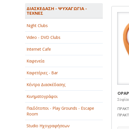
ΑΓΡΟΤΙΚΑ - ΚΤΗΝΟΤΡΟΦΙΚΑ
ΔΙΑΣΚΕΔΑΣΗ - ΨΥΧΑΓΩΓΙΑ -
ΤΕΧΝΕΣ
ΑΘΛΗΤΙΣΜΟΣ
Night Clubs
ΑΥΤΟΚΙΝΗΤΑ - ΜΗΧΑΝΕΣ - ΣΚΑΦΗ
Video - DVD Clubs
ΔΙΑΣΚΕΔΑΣΗ - ΨΥΧΑΓΩΓΙΑ - ΤΕΧΝΕΣ
Internet Cafe
ΔΙΑΦΗΜΙΣΗ - ΜΜΕ
Καφενεία
ΕΚΚΛΗΣΙΕΣ - ΦΙΛΑΝΘΡΩΠΙΚΑ
ΣΩΜΑΤΕΙΑ
Καφετέριες - Bar
ΕΚΠΑΙΔΕΥΣΗ - ΣΧΟΛΕΣ
Κέντρα Διασκέδασης
ΕΜΠΟΡΙΟ - ΕΜΠΟΡΙΚΑ ΚΑΤΑΣΤΗΜΑΤΑ
OPAP
Κινηματογράφοι
Σοφία
ΕΡΓΟΣΤΑΣΙΑ - ΒΙΟΜΗΧΑΝΙΕΣ
Παιδότοποι - Play Grounds - Escape
ΠΡΑΚΤ
Room
ΞΕΝΟΔΟΧΕΙΑ - ΤΟΥΡΙΣΜΟΣ
ΠΡΑΚΤ
Studio Ηχογραφήσεων
ΟΜΟΡΦΙΑ