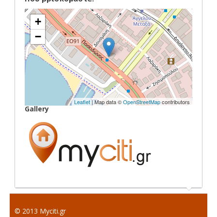
+
−
Leaflet
| Map data ©
OpenStreetMap
contributors
Gallery
© 2013 Myciti.gr