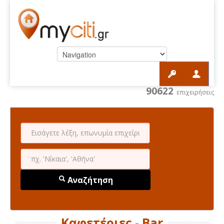
90622
επιχειρήσεις
Αναζήτηση
Καφετέριες - Bar