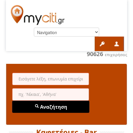
90626
επιχειρήσεις
Αναζήτηση
Καφετέριες - Bar