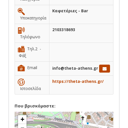
Καφετέριες - Bar
Υποκατηγορία
2103318693
Τηλέφωνο
Τηλ.2 -
Φάξ
Email
info@theta-athens.gr
https://theta-athens.gr/
Ιστοσελίδα
Που βρισκόμαστε:
+