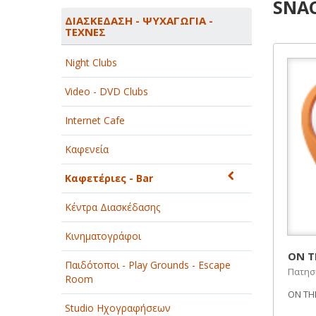
SNA
ΑΓΡΟΤΙΚΑ - ΚΤΗΝΟΤΡΟΦΙΚΑ
ΔΙΑΣΚΕΔΑΣΗ - ΨΥΧΑΓΩΓΙΑ -
ΤΕΧΝΕΣ
ΑΘΛΗΤΙΣΜΟΣ
Night Clubs
ΑΥΤΟΚΙΝΗΤΑ - ΜΗΧΑΝΕΣ - ΣΚΑΦΗ
Video - DVD Clubs
ΔΙΑΣΚΕΔΑΣΗ - ΨΥΧΑΓΩΓΙΑ - ΤΕΧΝΕΣ
Internet Cafe
ΔΙΑΦΗΜΙΣΗ - ΜΜΕ
Καφενεία
ΕΚΚΛΗΣΙΕΣ - ΦΙΛΑΝΘΡΩΠΙΚΑ
ΣΩΜΑΤΕΙΑ
Καφετέριες - Bar
ΕΚΠΑΙΔΕΥΣΗ - ΣΧΟΛΕΣ
Κέντρα Διασκέδασης
ΕΜΠΟΡΙΟ - ΕΜΠΟΡΙΚΑ ΚΑΤΑΣΤΗΜΑΤΑ
Κινηματογράφοι
ΕΡΓΟΣΤΑΣΙΑ - ΒΙΟΜΗΧΑΝΙΕΣ
ON T
Παιδότοποι - Play Grounds - Escape
Πατησί
Room
ΞΕΝΟΔΟΧΕΙΑ - ΤΟΥΡΙΣΜΟΣ
ON THE
Studio Ηχογραφήσεων
ΟΜΟΡΦΙΑ