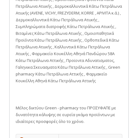
Πετράλωνα Ατιικής , Δερμοκαλλυντικά Κάτω Πετράλωνα
Ατιικής (AVENE, VICHY, FREZYDERM, KORRE , APIVITA κ.ά.) ,
Δερμοκαλλυντικά Κάτω Πετράλωνα Ατιικής ,
Συμπληρώματα διατροφής Κάτω Πετράλωνα Ατιικής ,
Βιταμίνες Κάτω Πετράλωνα Ατιικής , Ομοιοπαθητικά
Προϊόντα Κάτω Πετράλωνα Ατιικής , Ορθοπεδικά Κάτω
Πετράλωνα Ατιικής , Καλλυντικά Κάτω Πετράλωνα
Ατιικής , Φαρμακείο Κουκέλλη Αθηνά Πανδώρου 58Α
Κάτω Πετράλωνα Αττικής , Προϊοντα Αδυνατισματος,
Γαληνικα Σκευασματα Κάτω Πετράλωνα Αττικής , Green
pharmacy Κάτω Πετράλωνα Αττικής , Φαρμακείο
Κουκέλλη Αθηνά Κάτω Πετράλωνα Αττικής
Μέλος δικτύου Green - pharmacy του ΠΡΟΣΥΦΑΠΕ με
δυνατότητα κάλυψης σε ευρεία γκάμα προϊόντων με
ιδιαίτερες προσφορές όλο το χρόνο.