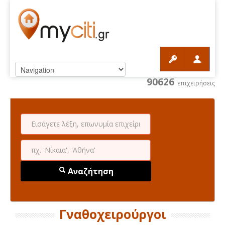
90626
επιχειρήσεις
Αναζήτηση
Γναθοχειρούργοι