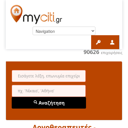
90626
επιχειρήσεις
Αναζήτηση
Λογοθεραπευτές -