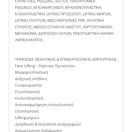
ΕΥΡΙΑΓΓΕΙΕΣ, PEELLING, BOTOX, ΥΑΛΟΥΡΟΝΙΚΑ
PEELINGS,ΛΙΠΟΑΝΑΡΟΦΙΣΗ, ΒΡΑΧΙΟΝΟΠΛΑΣΤΙΚΗ,
ΚΟΙΛΙΟΠΛΑΣΤΙΚΗ, LIFTING ΠΡΟΣΩΠΟΥ, LIFTING ΜΗΡΩΝ,
LIFTING ΓΛΟΥΤΩΝ, ΜΕΣΟΘΕΡΑΠΕΙΕΣ PRP, ΑΥΞΗΤΙΚΗ
ΣΤΗΘΟΥΣ, ΜΕΙΩΣΗ ΣΤΗΘΟΥΣ-ΜΑΣΤΟΥ, ΧΑΡΤΟΓΡΑΦΗΣΗ,
ΜΕΛΑΝΩΜΑ, ΔΙΟΡΘΩΣΗ ΟΥΛΩΝ, ΡΙΝΟΠΛΑΣΤΙΚΗ ΑΘΗΝΑ -
ΑΜΠΕΛΟΚΗΠΟΙ.,
ΥΠΗΡΕΣΙΕΣ ΑΙΣΘΗΤΙΚΗΣ & ΕΠΑΝΟΡΘΩΤΙΚΗΣ ΧΕΙΡΟΥΡΓΙΚΗΣ
Face Lifting – Λίφτινγκ Προσώπου
Βλεφαροπλαστική
Αυξητική στήθους
Γυναικομαστία
Ρινοπλαστική
Κοιλιοπλαστική
Λιποαναρρόφηση-Λιπογλυπτική
Ωτοπλαστική
Lifting-μηρών
Διόρθωση & Θεραπεία Δυσμορφιών
Αντιμετώπιση Χαλάρωσης