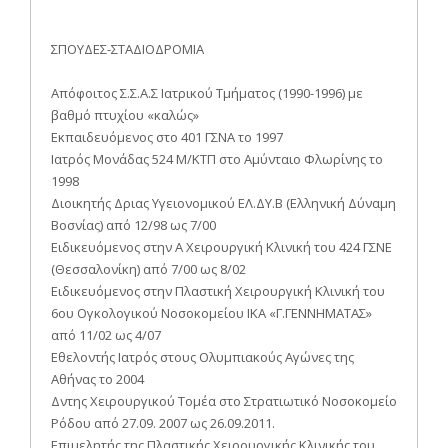
ΣΠΟΥΔΕΣ-ΣΤΑΔΙΟΔΡΟΜΙΑ
Απόφοιτος Σ.Σ.Α.Σ Ιατρικού Τμήματος (1990-1996) με
βαθμό πτυχίου «καλώς»
Εκπαιδευόμενος στο 401 ΓΣΝΑ το 1997
Ιατρός Μονάδας 524 Μ/ΚΤΠ στο Αμύνταιο Φλωρίνης το
1998
Διοικητής Δριας Υγειονομικού ΕΛ.ΔΥ.Β (Ελληνική Δύναμη
Βοσνίας) από 12/98 ως 7/00
Ειδικευόμενος στην Α Χειρουργική Κλινική του 424 ΓΣΝΕ
(Θεσσαλονίκη) από 7/00 ως 8/02
Ειδικευόμενος στην Πλαστική Χειρουργική Κλινική του
6ου Ογκολογικού Νοσοκομείου ΙΚΑ «Γ.ΓΕΝΝΗΜΑΤΑΣ»
από 11/02 ως 4/07
Εθελοντής Ιατρός στους Ολυμπιακούς Αγώνες της
Αθήνας το 2004
Δντης Χειρουργικού Τομέα στο Στρατιωτικό Νοσοκομείο
Ρόδου από 27.09. 2007 ως 26.09.2011.
Επιμελητής της Πλαστικής Χειρουργικής Κλινικής του