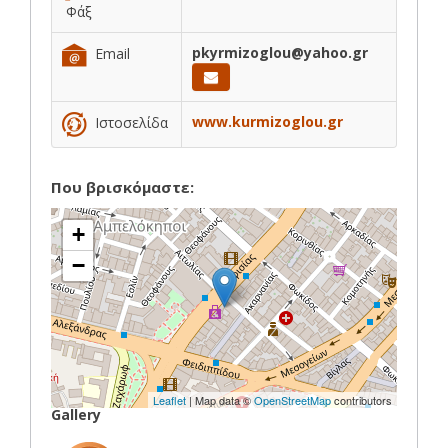
Φάξ
pkyrmizoglou@yahoo.gr
Email
www.kurmizoglou.gr
Ιστοσελίδα
Που βρισκόμαστε:
+
−
Leaflet
| Map data ©
OpenStreetMap
contributors
Gallery