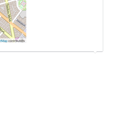
etMap
contributors