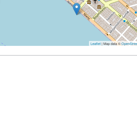
Leaflet
| Map data ©
OpenStre