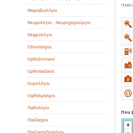
ΓΕΝΙΚ
ΠΑΡΟΧΗ ΥΠΗΡΕΣΙΩΝ
Μικροβιολόγοι
ΤΕΧΝΙΚΑ - ΚΑΤΑΣΚΕΥΑΣΤΙΚΑ
Νευρολόγοι - Νευροχειρούργοι
ΤΕΧΝΟΛΟΓΙΑ
Νεφρολόγοι
ΥΓΕΙΑ - ΙΑΤΡΟΙ
Οδοντίατροι
ΦΑΓΗΤΟ
Ορθοδοντικοί
Ορθοπαιδικοί
Ουρολόγοι
Οφθαλμίατροι
Παθολόγοι
Που 
Παιδίατροι
+
Παιδοκαρδιολόγοι
−