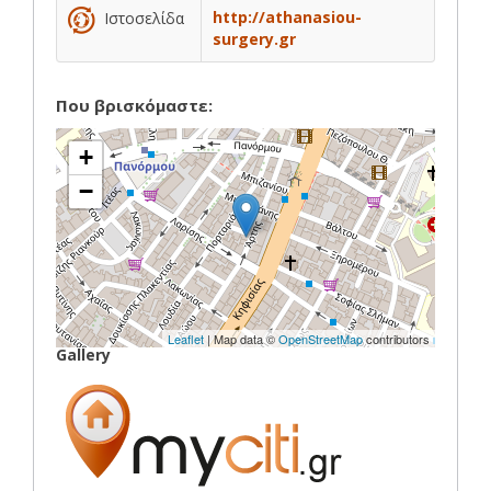
http://athanasiou-
Ιστοσελίδα
surgery.gr
Που βρισκόμαστε:
+
−
Leaflet
| Map data ©
OpenStreetMap
contributors
Gallery