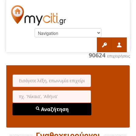
90624
επιχειρήσεις
Αναζήτηση
Γναθοχειρούργοι