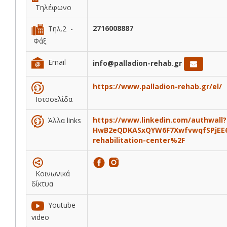
Τηλέφωνο
2716008887
Τηλ.2 -
Φάξ
Email
info@palladion-rehab.gr
https://www.palladion-rehab.gr/el/
Ιστοσελίδα
https://www.linkedin.com/authwal
Άλλα links
HwB2eQDKASxQYW6F7XwfvwqfSPjEE6f
rehabilitation-center%2F
Κοινωνικά
δίκτυα
Youtube
video