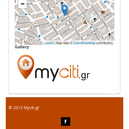
−
Leaflet
| Map data ©
OpenStreetMap
contributors
Gallery
© 2013 Myciti.gr