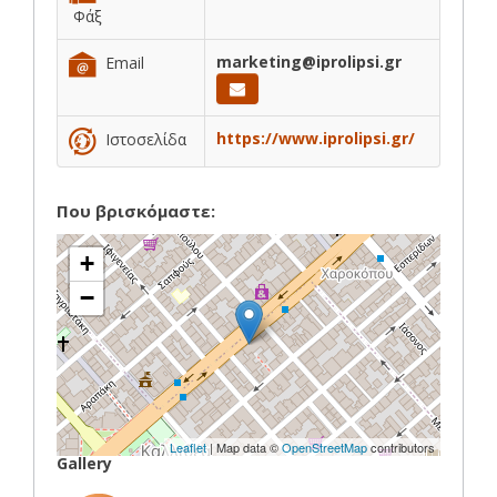
Φάξ
marketing@iprolipsi.gr
Email
https://www.iprolipsi.gr/
Ιστοσελίδα
Που βρισκόμαστε:
+
−
Leaflet
| Map data ©
OpenStreetMap
contributors
Gallery