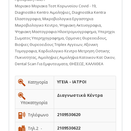
Μοριακο Μοριακα Τεστ Κορωνοϊου Covid - 19,
Diagnostiko Kentro Αιμοληψιες, Diagnostika Kentra
Ελαστογραφια, Μικροβιολογικα Εργαστηρια
Μικροβιολογικο Κεντρο, Ψηφιακη Ακτινογραφια,
Ψηφιακη Μαστογραφια Ηλεκτρομυογραφημα, Υπερηχοι
Σωματος Υπερηχογραφημα, Ορμονες Θυρεοειδους,
Βιοψιες Θυρεοειδους Triplex Αγγειων, Αξονικη
Τομογραφια, Καρδιολογικο Κεντρο Μετρηση Οστικης
Πυκνοτητας, Αιμοληψιες Αιμοληψια Κατοικον Κατ Οικον,
Dental Scan Για Εμφυτευματα, ΘΗΣΕΩΣ, ΚΑΛΛΙΘΕΑ
ΥΓΕΙΑ - ΙΑΤΡΟΙ
Κατηγορία
Διαγνωστικά Κέντρα
Υποκατηγορία
2109530620
Τηλέφωνο
2109530622
Τηλ.2 -