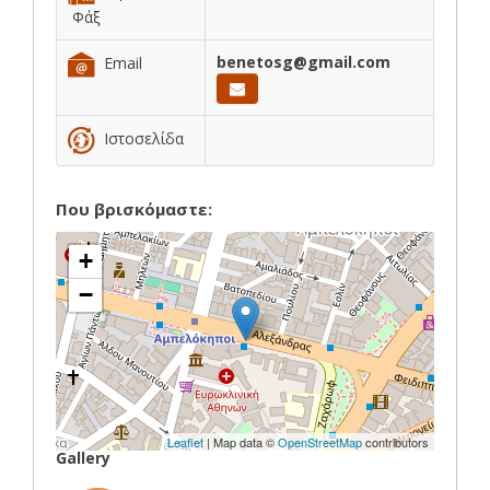
Φάξ
benetosg@gmail.com
Email
Ιστοσελίδα
Που βρισκόμαστε:
+
−
Leaflet
| Map data ©
OpenStreetMap
contributors
Gallery