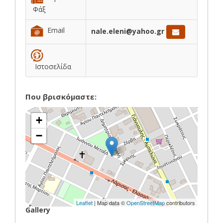
Φάξ
Email
nale.eleni@yahoo.gr
Ιστοσελίδα
Που βρισκόμαστε:
+
−
Leaflet
| Map data ©
OpenStreetMap
contributors
Gallery