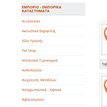
ΑΓΡΟΤΙΚΑ - ΚΤΗΝΟΤΡΟΦΙΚΑ
ΕΜΠΟΡΙΟ - ΕΜΠΟΡΙΚΑ
ΚΑΤΑΣΤΗΜΑΤΑ
ΑΘΛΗΤΙΣΜΟΣ
Accessories
ΑΥΤΟΚΙΝΗΤΑ - ΜΗΧΑΝΕΣ - ΣΚΑΦΗ
Ακουστικά Βαρηκοΐας
ΔΙΑΣΚΕΔΑΣΗ - ΨΥΧΑΓΩΓΙΑ - ΤΕΧΝΕΣ
Είδη Υγιεινής
ΔΙΑΦΗΜΙΣΗ - ΜΜΕ
Pet Shop
ΕΚΚΛΗΣΙΕΣ - ΦΙΛΑΝΘΡΩΠΙΚΑ
ΣΩΜΑΤΕΙΑ
Αλλαντικά-Τυροκομικά
Τη
ΕΚΠΑΙΔΕΥΣΗ - ΣΧΟΛΕΣ
Ανθοπωλεία
ΕΜΠΟΡΙΟ - ΕΜΠΟΡΙΚΑ
Ανιχνευτές Μετάλλων
ΚΑΤΑΣΤΗΜΑΤΑ
Απορρυπαντικά - Χαρτικά
ΕΡΓΟΣΤΑΣΙΑ - ΒΙΟΜΗΧΑΝΙΕΣ
Βιβλιοπωλεία
ΞΕΝΟΔΟΧΕΙΑ - ΤΟΥΡΙΣΜΟΣ