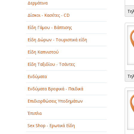
Δερμάτινα
ΟΜΟΡΦΙΑ
Τη
Δίσκοι - Κασέτες - CD
ΠΑΡΟΧΗ ΥΠΗΡΕΣΙΩΝ
Είδη Γάμου - Βάπτισης
ΤΕΧΝΙΚΑ - ΚΑΤΑΣΚΕΥΑΣΤΙΚΑ
Είδη Δώρων - Τουριστικά είδη
ΤΕΧΝΟΛΟΓΙΑ
Είδη Καπνιστού
ΥΓΕΙΑ - ΙΑΤΡΟΙ
Είδη Ταξιδίου - Τσάντες
ΦΑΓΗΤΟ
Τη
Ενδύματα
Ενδύματα Βρεφικά - Παιδικά
Επιδιορθώσεις Υποδημάτων
Έπιπλα
Sex Shop - Ερωτικά Είδη