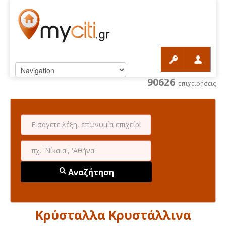
90626
επιχειρήσεις
Αναζήτηση
Κρύσταλλα Κρυστάλλινα