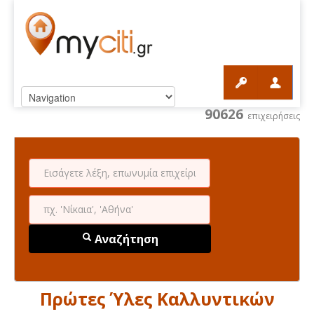
90626
επιχειρήσεις
Αναζήτηση
Πρώτες Ύλες Καλλυντικών