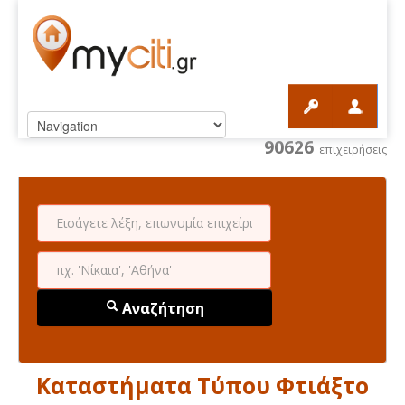
90626
επιχειρήσεις
Αναζήτηση
Καταστήματα Τύπου Φτιάξτο