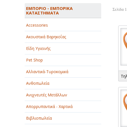
ΑΓΡΟΤΙΚΑ - ΚΤΗΝΟΤΡΟΦΙΚΑ
ΕΜΠΟΡΙΟ - ΕΜΠΟΡΙΚΑ
Σελίδα 1
ΚΑΤΑΣΤΗΜΑΤΑ
ΑΘΛΗΤΙΣΜΟΣ
Accessories
ΑΥΤΟΚΙΝΗΤΑ - ΜΗΧΑΝΕΣ - ΣΚΑΦΗ
Ακουστικά Βαρηκοΐας
ΔΙΑΣΚΕΔΑΣΗ - ΨΥΧΑΓΩΓΙΑ - ΤΕΧΝΕΣ
Είδη Υγιεινής
ΔΙΑΦΗΜΙΣΗ - ΜΜΕ
Pet Shop
ΕΚΚΛΗΣΙΕΣ - ΦΙΛΑΝΘΡΩΠΙΚΑ
ΣΩΜΑΤΕΙΑ
Αλλαντικά-Τυροκομικά
Τη
ΕΚΠΑΙΔΕΥΣΗ - ΣΧΟΛΕΣ
Ανθοπωλεία
ΕΜΠΟΡΙΟ - ΕΜΠΟΡΙΚΑ
Ανιχνευτές Μετάλλων
ΚΑΤΑΣΤΗΜΑΤΑ
Απορρυπαντικά - Χαρτικά
ΕΡΓΟΣΤΑΣΙΑ - ΒΙΟΜΗΧΑΝΙΕΣ
Βιβλιοπωλεία
ΞΕΝΟΔΟΧΕΙΑ - ΤΟΥΡΙΣΜΟΣ