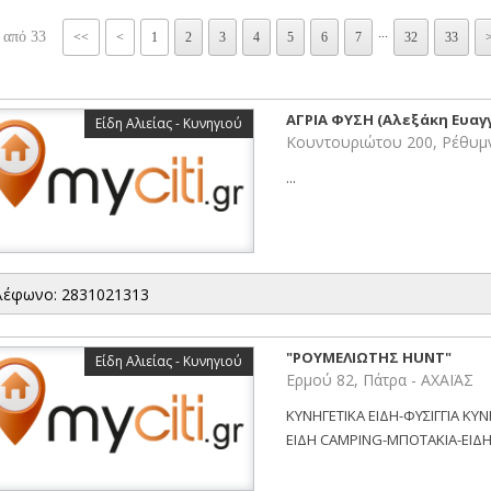
...
 από 33
<<
<
1
2
3
4
5
6
7
32
33
ΑΓΡΙΑ ΦΥΣΗ (Αλεξάκη Ευαγγ
Είδη Αλιείας - Κυνηγιού
Κουντουριώτου 200, Ρέθυ
...
λέφωνο: 2831021313
"ΡΟΥΜΕΛΙΩΤΗΣ HUNT"
Είδη Αλιείας - Κυνηγιού
Ερμού 82, Πάτρα - ΑΧΑΪΑΣ
ΚΥΝΗΓΕΤΙΚΑ ΕΙΔΗ-ΦΥΣΙΓΓΙΑ Κ
ΕΙΔΗ CAMPING-ΜΠΟΤΑΚΙΑ-ΕΙΔΗ 