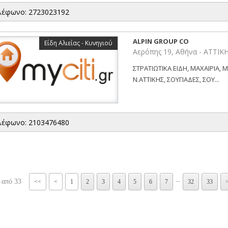
λέφωνο: 2723023192
ALPIN GROUP CO
Είδη Αλιείας - Κυνηγιού
Αερόπης 19, Αθήνα - ΑΤΤΙΚ
ΣΤΡΑΤΙΩΤΙΚΑ ΕΙΔΗ, ΜΑΧΑΙΡΙΑ, 
Ν.ΑΤΤΙΚΗΣ, ΣΟΥΓΙΑΔΕΣ, ΣΟΥ...
λέφωνο: 2103476480
...
 από 33
<<
<
1
2
3
4
5
6
7
32
33