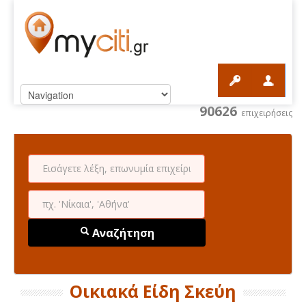
90626
επιχειρήσεις
Αναζήτηση
Οικιακά Είδη Σκεύη