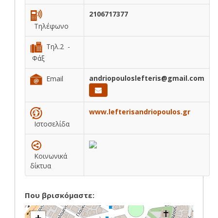
2106717377
Τηλέφωνο
Τηλ.2 -
Φάξ
andriopouloslefteris@gmail.com
Email
www.lefterisandriopoulos.gr
Ιστοσελίδα
Κοινωνικά
δίκτυα
Που βρισκόμαστε: