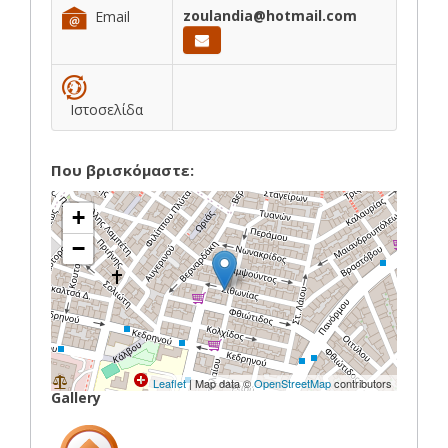
zoulandia@hotmail.com
Email
Ιστοσελίδα
Που βρισκόμαστε:
+
−
Leaflet
| Map data ©
OpenStreetMap
contributors
Gallery