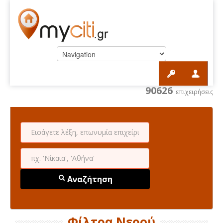
90626
επιχειρήσεις
Αναζήτηση
Φίλτρα Νερού