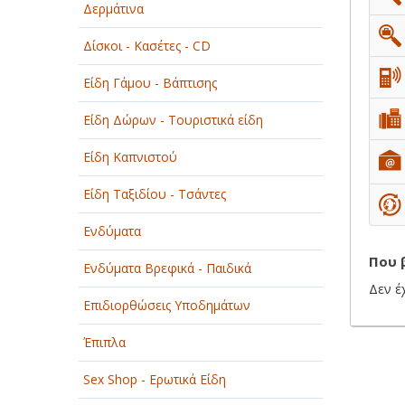
Δερμάτινα
ΟΜΟΡΦΙΑ
Δίσκοι - Κασέτες - CD
ΠΑΡΟΧΗ ΥΠΗΡΕΣΙΩΝ
Είδη Γάμου - Βάπτισης
ΤΕΧΝΙΚΑ - ΚΑΤΑΣΚΕΥΑΣΤΙΚΑ
Είδη Δώρων - Τουριστικά είδη
ΤΕΧΝΟΛΟΓΙΑ
Είδη Καπνιστού
ΥΓΕΙΑ - ΙΑΤΡΟΙ
Είδη Ταξιδίου - Τσάντες
ΦΑΓΗΤΟ
Ενδύματα
Που 
Ενδύματα Βρεφικά - Παιδικά
Δεν έ
Επιδιορθώσεις Υποδημάτων
Έπιπλα
Sex Shop - Ερωτικά Είδη