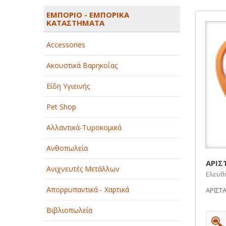
ΑΓΡΟΤΙΚΑ - ΚΤΗΝΟΤΡΟΦΙΚΑ
ΕΜΠΟΡΙΟ - ΕΜΠΟΡΙΚΑ
ΚΑΤΑΣΤΗΜΑΤΑ
ΑΘΛΗΤΙΣΜΟΣ
Accessories
ΑΥΤΟΚΙΝΗΤΑ - ΜΗΧΑΝΕΣ - ΣΚΑΦΗ
Ακουστικά Βαρηκοΐας
ΔΙΑΣΚΕΔΑΣΗ - ΨΥΧΑΓΩΓΙΑ - ΤΕΧΝΕΣ
Είδη Υγιεινής
ΔΙΑΦΗΜΙΣΗ - ΜΜΕ
Pet Shop
ΕΚΚΛΗΣΙΕΣ - ΦΙΛΑΝΘΡΩΠΙΚΑ
ΣΩΜΑΤΕΙΑ
Αλλαντικά-Τυροκομικά
ΕΚΠΑΙΔΕΥΣΗ - ΣΧΟΛΕΣ
Ανθοπωλεία
ΕΜΠΟΡΙΟ - ΕΜΠΟΡΙΚΑ
ΑΡΙΣ
Ανιχνευτές Μετάλλων
ΚΑΤΑΣΤΗΜΑΤΑ
Ελευθ
Απορρυπαντικά - Χαρτικά
ΑΡΙΣΤ
ΕΡΓΟΣΤΑΣΙΑ - ΒΙΟΜΗΧΑΝΙΕΣ
Βιβλιοπωλεία
ΞΕΝΟΔΟΧΕΙΑ - ΤΟΥΡΙΣΜΟΣ