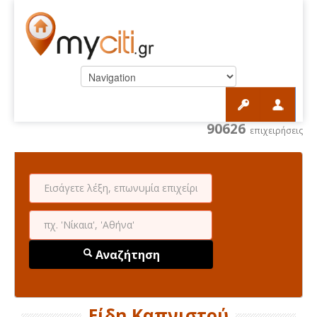
90626
επιχειρήσεις
Αναζήτηση
Είδη Καπνιστού