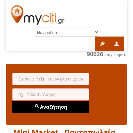
90626
επιχειρήσεις
Αναζήτηση
Mini Market - Παντοπωλεία -