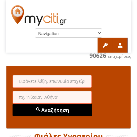
90626
επιχειρήσεις
Αναζήτηση
Φιάλες Υγραερίου