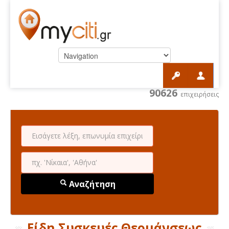
90626
επιχειρήσεις
Αναζήτηση
Είδη Συσκευές Θερμάνσεως