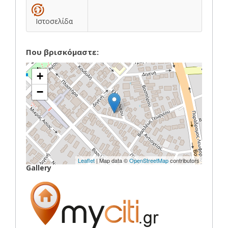
Ιστοσελίδα
Που βρισκόμαστε:
+
−
Leaflet
| Map data ©
OpenStreetMap
contributors
Gallery