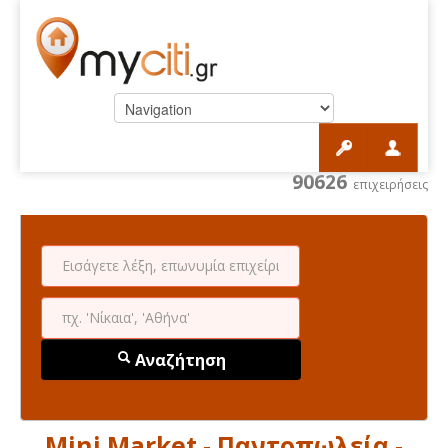
90626
επιχειρήσεις
Αναζήτηση
Mini Market - Παντοπωλεία -