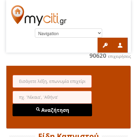
90620
επιχειρήσεις
Αναζήτηση
Είδη Καπνιστού