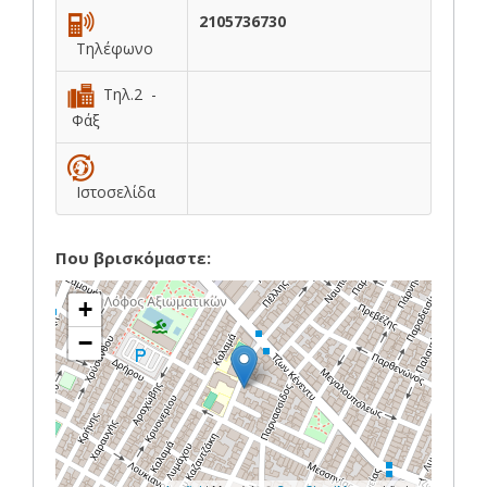
2105736730
Τηλέφωνο
Τηλ.2 -
Φάξ
Ιστοσελίδα
Που βρισκόμαστε:
+
−