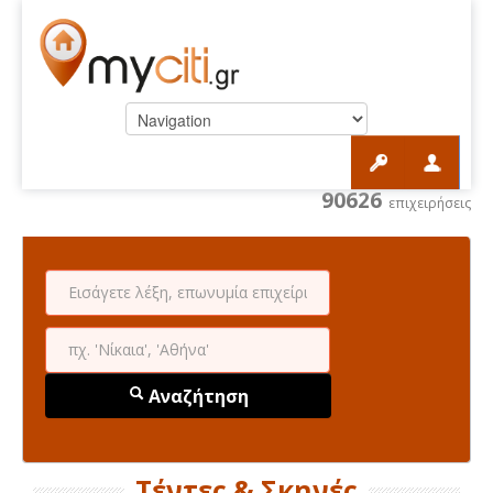
90626
επιχειρήσεις
Αναζήτηση
Τέντες & Σκηνές