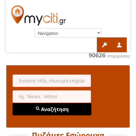
90626
επιχειρήσεις
Αναζήτηση
Πυζάμες Εσώρουχα