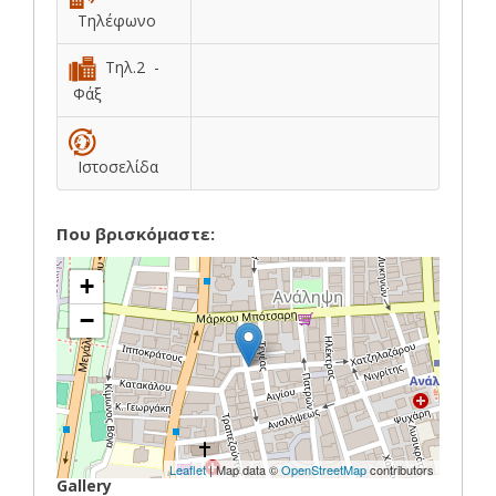
Τηλέφωνο
Τηλ.2 -
Φάξ
Ιστοσελίδα
Που βρισκόμαστε:
+
−
Leaflet
| Map data ©
OpenStreetMap
contributors
Gallery