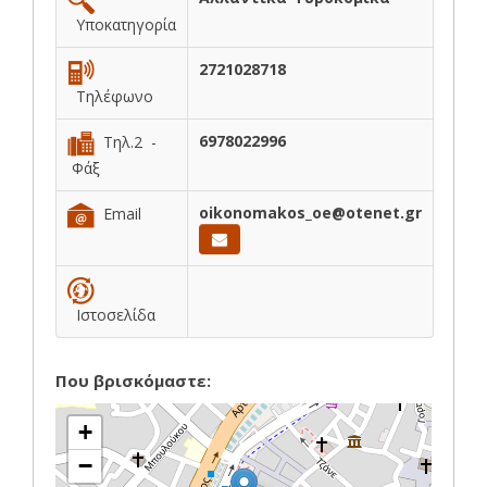
Υποκατηγορία
2721028718
Τηλέφωνο
6978022996
Τηλ.2 -
Φάξ
oikonomakos_oe@otenet.gr
Email
Ιστοσελίδα
Που βρισκόμαστε:
+
−