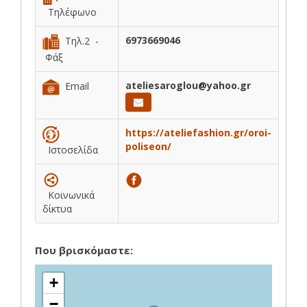
Τηλέφωνο
6973669046
Τηλ.2 -
Φάξ
ateliesaroglou@yahoo.gr
Email
https://ateliefashion.gr/oroi-
poliseon/
Ιστοσελίδα
Κοινωνικά
δίκτυα
Που βρισκόμαστε:
+
−