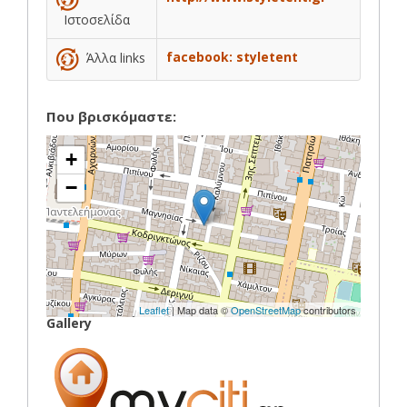
Ιστοσελίδα
facebook: styletent
Άλλα links
Που βρισκόμαστε:
+
−
Leaflet
| Map data ©
OpenStreetMap
contributors
Gallery