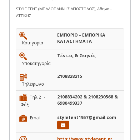
STYLE TENT (ΜΠΑΛΟΓΙΑΝΝΗΣ ΑΠΟΣΤΟΛΟΣ), Αθηνα -
ΑΤΤΙΚΗΣ
ΕΜΠΟΡΙΟ - ΕΜΠΟΡΙΚΑ
ΚΑΤΑΣΤΗΜΑΤΑ
Κατηγορία
Τέντες & Σκηνές
Υποκατηγορία
2108828215
Τηλέφωνο
2108834202 & 2108230568 &
Τηλ.2 -
6980499337
Φάξ
styletent1957@gmail.com
Email
http://www.styletent.gr