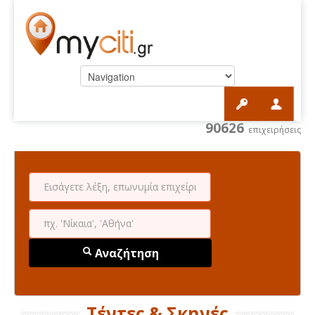
90626
επιχειρήσεις
Αναζήτηση
Τέντες & Σκηνές