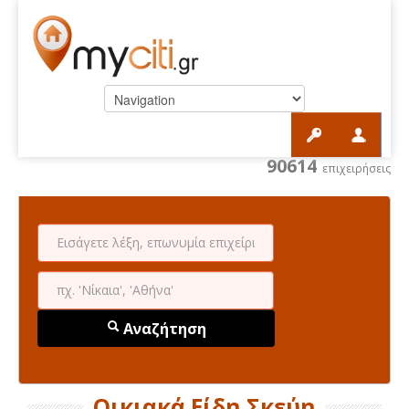
90614
επιχειρήσεις
Αναζήτηση
Οικιακά Είδη Σκεύη