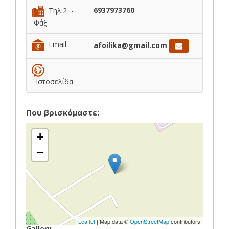
6937973760
Τηλ.2 -
Φάξ
Email
afoilika@gmail.com
Ιστοσελίδα
Που βρισκόμαστε:
+
−
Leaflet
| Map data ©
OpenStreetMap
contributors
Gallery