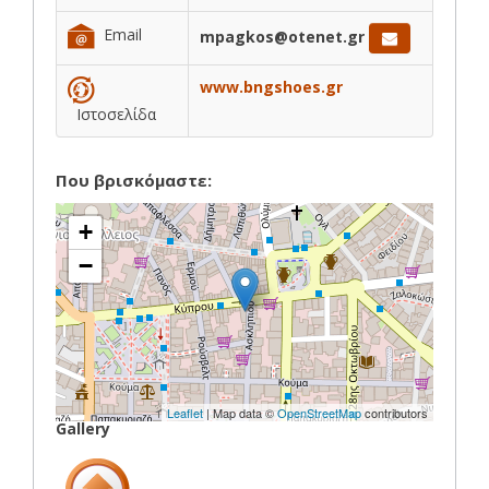
Email
mpagkos@otenet.gr
www.bngshoes.gr
Ιστοσελίδα
Που βρισκόμαστε:
+
−
Leaflet
| Map data ©
OpenStreetMap
contributors
Gallery