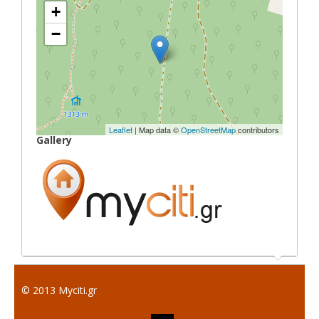
+
−
Leaflet
| Map data ©
OpenStreetMap
contributors
Gallery
© 2013 Myciti.gr