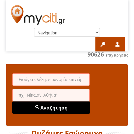
90626
επιχειρήσεις
Αναζήτηση
Πυζάμες Εσώρουχα