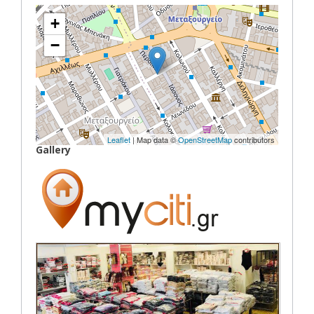
+
−
Leaflet
| Map data ©
OpenStreetMap
contributors
Gallery