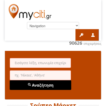
90626
επιχειρήσεις
Αναζήτηση
Σούπερ Μάρκετ