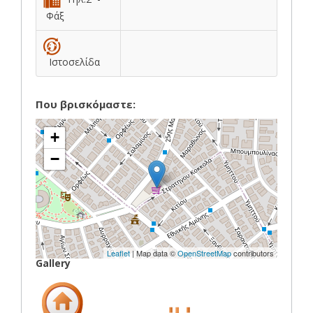
Φάξ
Ιστοσελίδα
Που βρισκόμαστε:
+
−
Leaflet
| Map data ©
OpenStreetMap
contributors
Gallery