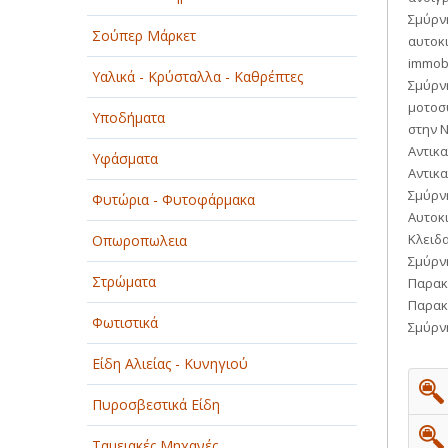
Σμύρνη
Σούπερ Μάρκετ
αυτοκι
immobi
Υαλικά - Κρύσταλλα - Καθρέπτες
Σμύρνη
μοτοσυ
Υποδήματα
στην Ν
Αντικα
Υφάσματα
Αντικα
Σμύρνη
Φυτώρια - Φυτοφάρμακα
Αυτοκι
Κλειδα
Οπωροπωλεια
Σμύρνη
Στρώματα
Παρακ
Παρακο
Φωτιστικά
Σμύρνη
Είδη Αλιείας - Κυνηγιού
Πυροσβεστικά Είδη
Ταμειακές Μηχανές