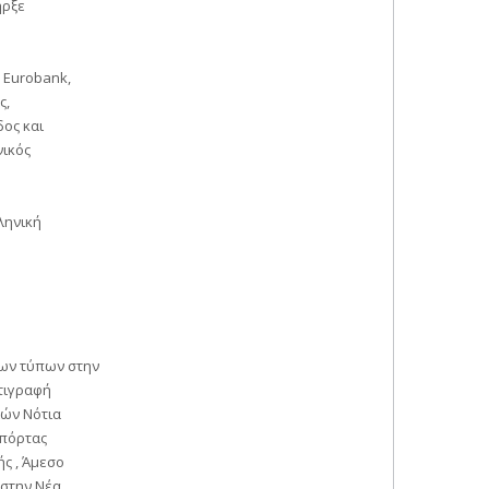
ήρξε
 Eurobank,
ς,
ος και
νικός
ληνική
των τύπων στην
ντιγραφή
ιών Νότια
 πόρτας
ής , Άμεσο
 στην Νέα