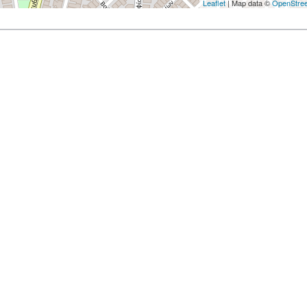
Leaflet
| Map data ©
OpenStre