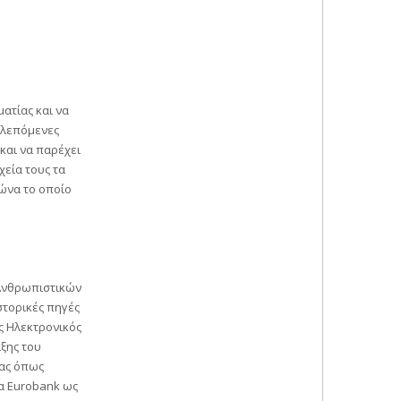
ατίας και να
οβλεπόμενες
και να παρέχει
χεία τους τα
λώνα το οποίο
 Ανθρωπιστικών
στορικές πηγές
ς Ηλεκτρονικός
ξης του
ίας όπως
ζα Eurobank ως