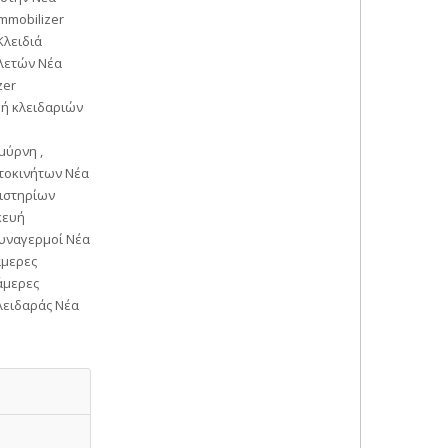
mmobilizer
Κλειδιά
κλετών Νέα
zer
γή κλειδαριών
μύρνη ,
υτοκινήτων Νέα
ριστηρίων
κευή
Συναγερμοί Νέα
άμερες
άμερες
λειδαράς Νέα