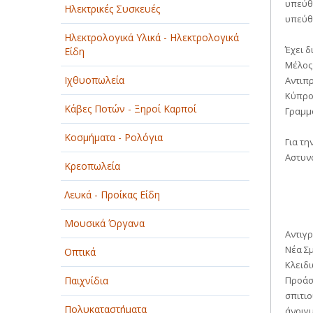
υπεύθ
Ηλεκτρικές Συσκευές
υπεύθυ
Ηλεκτρολογικά Υλικά - Ηλεκτρολογικά
Έχει δ
Είδη
Μέλος
Ιχθυοπωλεία
Αντιπ
Κύπρου
Κάβες Ποτών - Ξηροί Καρποί
Γραμμ
Κοσμήματα - Ρολόγια
Για τη
Αστυνο
Κρεοπωλεία
Λευκά - Προίκας Είδη
Μουσικά Όργανα
Αντιγ
Νέα Σμ
Οπτικά
Κλειδι
Παιχνίδια
Προάστ
σπιτιο
Πολυκαταστήματα
άνοιγ