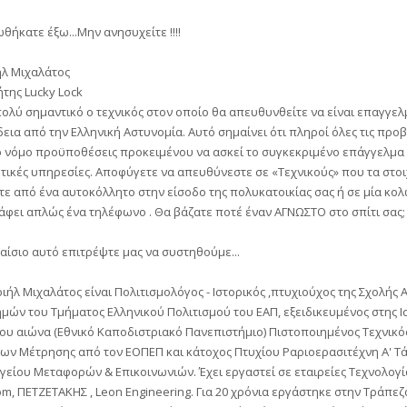
θήκατε έξω...Μην ανησυχείτε !!!!
ήλ Μιχαλάτος
ήτης Lucky Lock
πολύ σημαντικό ο τεχνικός στον οποίο θα απευθυνθείτε να είναι επαγγελμ
δεια από την Ελληνική Αστυνομία. Αυτό σημαίνει ότι πληροί όλες τις πρ
ο νόμο προϋποθέσεις προκειμένου να ασκεί το συγκεκριμένο επάγγελμα 
ετικές υπηρεσίες. Αποφύγετε να απευθύνεστε σε «Τεχνικούς» που τα στοι
ε από ένα αυτοκόλλητο στην είσοδο της πολυκατοικίας σας ή σε μία κο
φει απλώς ένα τηλέφωνο . Θα βάζατε ποτέ έναν ΑΓΝΩΣΤΟ στο σπίτι σας;
αίσιο αυτό επιτρέψτε μας να συστηθούμε...
ιήλ Μιχαλάτος είναι Πολιτισμολόγος - Ιστορικός ,πτυχιούχος της Σχολής
μών του Τμήματος Ελληνικού Πολιτισμού του ΕΑΠ, εξειδικευμένος στης Ι
ου αιώνα (Εθνικό Καποδιστριακό Πανεπιστήμιο) Πιστοποιημένος Τεχνικό
ων Μέτρησης από τον ΕΟΠΕΠ και κάτοχος Πτυχίου Ραριοερασιτέχνη Α' Τά
γείου Μεταφορών & Επικοινωνιών. Έχει εργαστεί σε εταιρείες Τεχνολογ
om, ΠΕΤΖΕΤΑΚΗΣ , Leon Engineering. Για 20 χρόνια εργάστηκε στην Τράπε