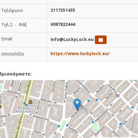
2117351435
Τηλέφωνο
6987822444
Τηλ.2 - Φάξ
Email
info@LuckyLock.eu
https://www.luckylock.eu/
Ιστοσελίδα
βρισκόμαστε: