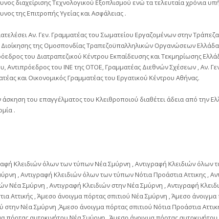
υνος διαχείρισης Τεχνολογικού Εξοπλισμού ενώ τα τελευταία χρόνια υπ
νος της Επιτροπής Υγείας και Ασφάλειας .
ιατελέσει Αν. Γεν. Γραμματέας του Σωματείου Εργαζομένων στην Τράπεζα
 Διοίκησης της Ομοσπονδίας Τραπεζοϋπαλληλικών Οργανώσεων Ελλάδα
ρόεδρος του Διατραπεζικού Κέντρου Εκπαίδευσης και Τεκμηρίωσης Ελλάδ
, Αντιπρόεδρος του ΙΝΕ της ΟΤΟΕ, Γραμματέας Διεθνών Σχέσεων , Αν. Γε
ατέας και Οικονομικός Γραμματέας του Εργατικού Κέντρου Αθήνας.
ν άσκηση του επαγγέλματος του Κλειθροποιού διαθέτει άδεια από την Ελ
μία .
ραφή Κλειδιών όλων των τύπων Νέα Σμύρνη , Αντιγραφή Κλειδιών όλων 
ύρνη , Αντιγραφή Κλειδιών όλων των τύπων Νότια Προάστια Αττικης , Α
ών Νέα Σμύρνη , Αντιγραφή Κλειδιών στην Νέα Σμύρνη , Αντιγραφή Κλειδ
ια Αττικής , Άμεσο άνοιγμα πόρτας σπιτιού Νέα Σμύρνη , Άμεσο άνοιγμα
ύ στην Νέα Σμύρνη ,Άμεσο άνοιγμα πόρτας σπιτιού Νότια Προάστια Αττικ
μα πόρτας αυτοκινήτου Νέα Σμύρνη , Άμεσο άνοιγμα πόρτας αυτοκινήτου