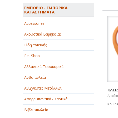
ΑΓΡΟΤΙΚΑ - ΚΤΗΝΟΤΡΟΦΙΚΑ
ΕΜΠΟΡΙΟ - ΕΜΠΟΡΙΚΑ
ΚΑΤΑΣΤΗΜΑΤΑ
ΑΘΛΗΤΙΣΜΟΣ
Accessories
ΑΥΤΟΚΙΝΗΤΑ - ΜΗΧΑΝΕΣ - ΣΚΑΦΗ
Ακουστικά Βαρηκοΐας
ΔΙΑΣΚΕΔΑΣΗ - ΨΥΧΑΓΩΓΙΑ - ΤΕΧΝΕΣ
Είδη Υγιεινής
ΔΙΑΦΗΜΙΣΗ - ΜΜΕ
Pet Shop
ΕΚΚΛΗΣΙΕΣ - ΦΙΛΑΝΘΡΩΠΙΚΑ
ΣΩΜΑΤΕΙΑ
Αλλαντικά-Τυροκομικά
ΕΚΠΑΙΔΕΥΣΗ - ΣΧΟΛΕΣ
Ανθοπωλεία
ΕΜΠΟΡΙΟ - ΕΜΠΟΡΙΚΑ
Ανιχνευτές Μετάλλων
ΚΑΤΑΣΤΗΜΑΤΑ
ΚΛΕΙ
Αρτάκη
Απορρυπαντικά - Χαρτικά
ΕΡΓΟΣΤΑΣΙΑ - ΒΙΟΜΗΧΑΝΙΕΣ
ΚΛΕΙΔΑ
Βιβλιοπωλεία
ΞΕΝΟΔΟΧΕΙΑ - ΤΟΥΡΙΣΜΟΣ