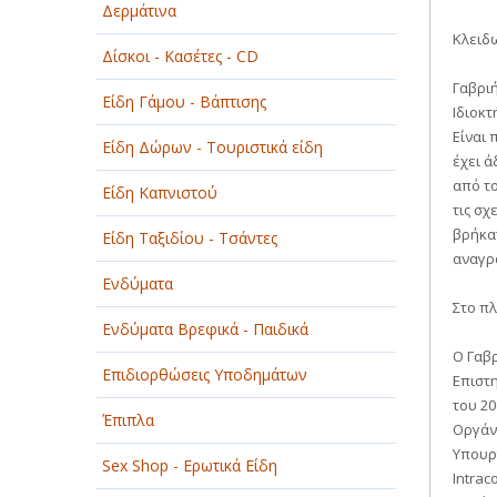
Δερμάτινα
ΟΜΟΡΦΙΑ
Κλειδω
Δίσκοι - Κασέτες - CD
ΠΑΡΟΧΗ ΥΠΗΡΕΣΙΩΝ
Γαβρι
Είδη Γάμου - Βάπτισης
ΤΕΧΝΙΚΑ - ΚΑΤΑΣΚΕΥΑΣΤΙΚΑ
Ιδιοκτ
Είναι 
Είδη Δώρων - Τουριστικά είδη
ΤΕΧΝΟΛΟΓΙΑ
έχει ά
από τ
Είδη Καπνιστού
ΥΓΕΙΑ - ΙΑΤΡΟΙ
τις σχ
βρήκατ
Είδη Ταξιδίου - Τσάντες
ΦΑΓΗΤΟ
αναγρά
Ενδύματα
Στο πλ
Ενδύματα Βρεφικά - Παιδικά
Ο Γαβρ
Επιδιορθώσεις Υποδημάτων
Επιστη
του 20
Έπιπλα
Οργάν
Υπουρ
Sex Shop - Ερωτικά Είδη
Intrac