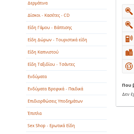
Δερμάτινα
ΟΜΟΡΦΙΑ
Δίσκοι - Κασέτες - CD
ΠΑΡΟΧΗ ΥΠΗΡΕΣΙΩΝ
Είδη Γάμου - Βάπτισης
ΤΕΧΝΙΚΑ - ΚΑΤΑΣΚΕΥΑΣΤΙΚΑ
Είδη Δώρων - Τουριστικά είδη
ΤΕΧΝΟΛΟΓΙΑ
Είδη Καπνιστού
ΥΓΕΙΑ - ΙΑΤΡΟΙ
Είδη Ταξιδίου - Τσάντες
ΦΑΓΗΤΟ
Ενδύματα
Που 
Ενδύματα Βρεφικά - Παιδικά
Δεν έ
Επιδιορθώσεις Υποδημάτων
Έπιπλα
Sex Shop - Ερωτικά Είδη