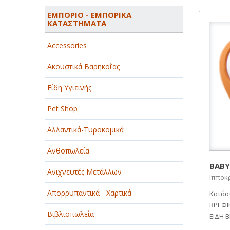
ΑΓΡΟΤΙΚΑ - ΚΤΗΝΟΤΡΟΦΙΚΑ
ΕΜΠΟΡΙΟ - ΕΜΠΟΡΙΚΑ
ΚΑΤΑΣΤΗΜΑΤΑ
ΑΘΛΗΤΙΣΜΟΣ
Accessories
ΑΥΤΟΚΙΝΗΤΑ - ΜΗΧΑΝΕΣ - ΣΚΑΦΗ
Ακουστικά Βαρηκοΐας
ΔΙΑΣΚΕΔΑΣΗ - ΨΥΧΑΓΩΓΙΑ - ΤΕΧΝΕΣ
Είδη Υγιεινής
ΔΙΑΦΗΜΙΣΗ - ΜΜΕ
Pet Shop
ΕΚΚΛΗΣΙΕΣ - ΦΙΛΑΝΘΡΩΠΙΚΑ
ΣΩΜΑΤΕΙΑ
Αλλαντικά-Τυροκομικά
ΕΚΠΑΙΔΕΥΣΗ - ΣΧΟΛΕΣ
Ανθοπωλεία
ΕΜΠΟΡΙΟ - ΕΜΠΟΡΙΚΑ
BABY
Ανιχνευτές Μετάλλων
ΚΑΤΑΣΤΗΜΑΤΑ
Ιπποκρ
Απορρυπαντικά - Χαρτικά
Κατάσ
ΕΡΓΟΣΤΑΣΙΑ - ΒΙΟΜΗΧΑΝΙΕΣ
ΒΡΕΦΙ
Βιβλιοπωλεία
ΞΕΝΟΔΟΧΕΙΑ - ΤΟΥΡΙΣΜΟΣ
ΕΙΔΗ 