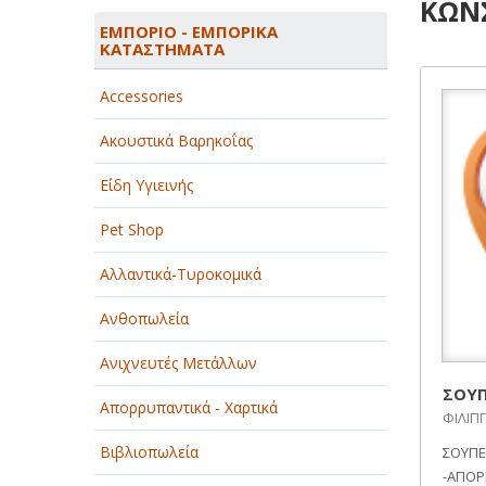
ΚΩΝΣ
ΑΓΡΟΤΙΚΑ - ΚΤΗΝΟΤΡΟΦΙΚΑ
ΕΜΠΟΡΙΟ - ΕΜΠΟΡΙΚΑ
ΚΑΤΑΣΤΗΜΑΤΑ
ΑΘΛΗΤΙΣΜΟΣ
Accessories
ΑΥΤΟΚΙΝΗΤΑ - ΜΗΧΑΝΕΣ - ΣΚΑΦΗ
Ακουστικά Βαρηκοΐας
ΔΙΑΣΚΕΔΑΣΗ - ΨΥΧΑΓΩΓΙΑ - ΤΕΧΝΕΣ
Είδη Υγιεινής
ΔΙΑΦΗΜΙΣΗ - ΜΜΕ
Pet Shop
ΕΚΚΛΗΣΙΕΣ - ΦΙΛΑΝΘΡΩΠΙΚΑ
ΣΩΜΑΤΕΙΑ
Αλλαντικά-Τυροκομικά
ΕΚΠΑΙΔΕΥΣΗ - ΣΧΟΛΕΣ
Ανθοπωλεία
ΕΜΠΟΡΙΟ - ΕΜΠΟΡΙΚΑ
Ανιχνευτές Μετάλλων
ΚΑΤΑΣΤΗΜΑΤΑ
ΣΟΥΠ
Απορρυπαντικά - Χαρτικά
ΕΡΓΟΣΤΑΣΙΑ - ΒΙΟΜΗΧΑΝΙΕΣ
ΦΙΛΙΠΠ
Βιβλιοπωλεία
ΣΟΥΠΕ
ΞΕΝΟΔΟΧΕΙΑ - ΤΟΥΡΙΣΜΟΣ
-ΑΠΟΡ