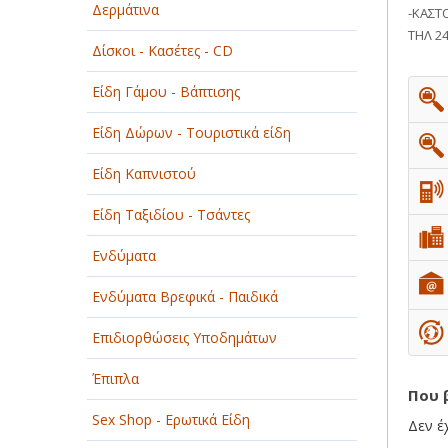
Δερμάτινα
ΟΜΟΡΦΙΑ
-ΚΑΣΤ
ΤΗΛ 2
Δίσκοι - Κασέτες - CD
ΠΑΡΟΧΗ ΥΠΗΡΕΣΙΩΝ
Είδη Γάμου - Βάπτισης
ΤΕΧΝΙΚΑ - ΚΑΤΑΣΚΕΥΑΣΤΙΚΑ
Είδη Δώρων - Τουριστικά είδη
ΤΕΧΝΟΛΟΓΙΑ
Είδη Καπνιστού
ΥΓΕΙΑ - ΙΑΤΡΟΙ
Είδη Ταξιδίου - Τσάντες
ΦΑΓΗΤΟ
Ενδύματα
Ενδύματα Βρεφικά - Παιδικά
Επιδιορθώσεις Υποδημάτων
Έπιπλα
Που 
Sex Shop - Ερωτικά Είδη
Δεν έ